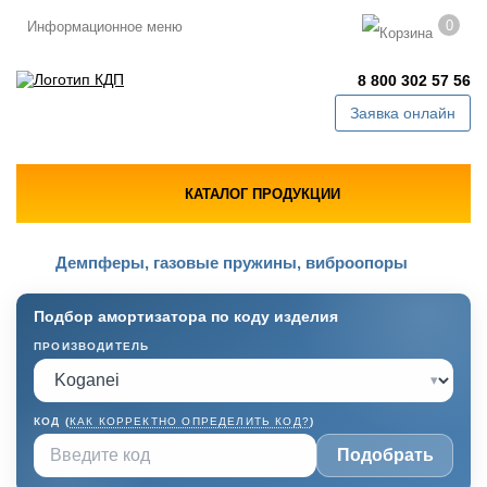
0
Информационное меню
8 800 302 57 56
Заявка онлайн
КАТАЛОГ ПРОДУКЦИИ
Демпферы, газовые пружины, виброопоры
Подбор амортизатора по коду изделия
ПРОИЗВОДИТЕЛЬ
▾
КОД (
КАК КОРРЕКТНО ОПРЕДЕЛИТЬ КОД?
)
Подобрать