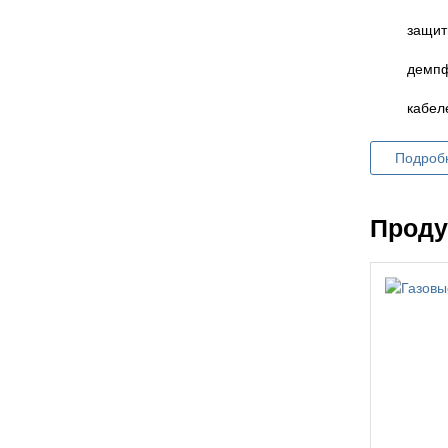
защит
демпф
кабел
Подроб
Проду