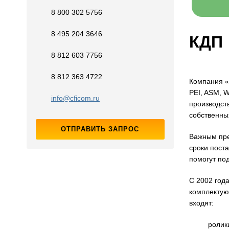
8 800 302 5756
8 495 204 3646
КДП
8 812 603 7756
8 812 363 4722
Компания «
PEI, ASM, 
info@cficom.ru
производст
собственны
ОТПРАВИТЬ ЗАПРОС
Важным пре
сроки пост
помогут по
С 2002 год
комплектую
входят:
ролик