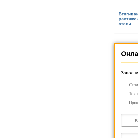
Втягива
растяже
стали
Онла
Заполни
Cтои
Техн
Прок
В