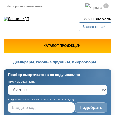
0
Информационное меню
8 800 302 57 56
Заявка онлайн
КАТАЛОГ ПРОДУКЦИИ
Демпферы, газовые пружины, виброопоры
Подбор амортизатора по коду изделия
ПРОИЗВОДИТЕЛЬ
▾
КОД (
КАК КОРРЕКТНО ОПРЕДЕЛИТЬ КОД?
)
Подобрать