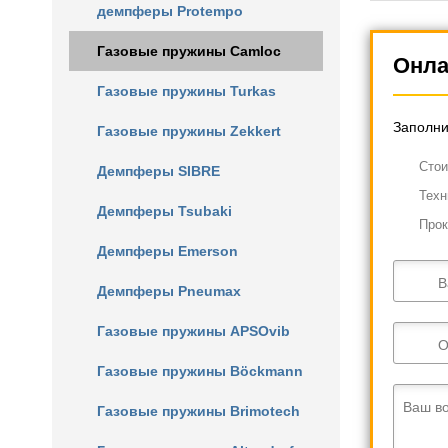
Резьбовое 
демпферы Protempo
Газовые пружины Camloc
Онла
Газовые пружины Turkas
Заполни
Газовые пружины Zekkert
Cтои
Демпферы SIBRE
Техн
Демпферы Tsubaki
Прок
Демпферы Emerson
В
Демпферы Pneumax
Газовые пружины APSOvib
О
Газовые пружины Böckmann
Ваш в
Газовые пружины Brimotech