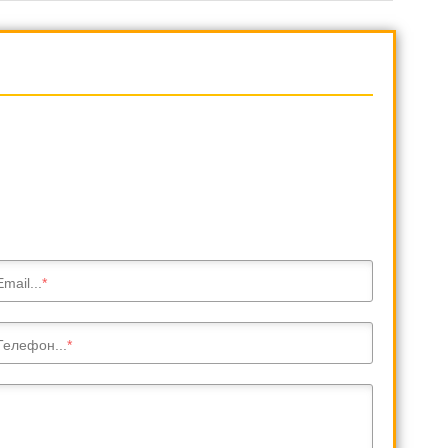
, M10
Резьбовое соединение: M5, M6, M8, M10
Email...
Телефон...