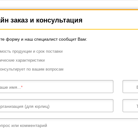
соединение: M5, M6, M8, M10
Резьбовое соединение: M5, M6, M8
йн заказ и консультация
те форму и наш специалист сообщит Вам:
мость продукции и срок поставки
ические характеристики
онсультирует по вашим вопросам
аше имя...
рганизация (для юрлиц)
опрос или комментарий