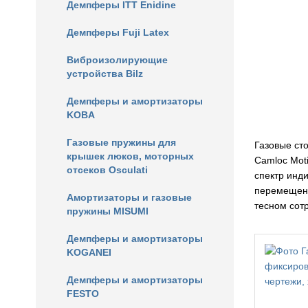
Демпферы ITT Enidine
Демпферы Fuji Latex
Виброизолирующие
устройства Bilz
Демпферы и амортизаторы
KOBA
Газовые пружины для
Газовые ст
крышек люков, моторных
Camloc Mot
отсеков Osculati
спектр инд
перемещени
Амортизаторы и газовые
тесном сотр
пружины MISUMI
Демпферы и амортизаторы
KOGANEI
Демпферы и амортизаторы
FESTO