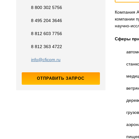
8 800 302 5756
Компания A
компании п
8 495 204 3646
научно-исс
8 812 603 7756
Сферы при
8 812 363 4722
автом
info@cficom.ru
станк
медиц
ОТПРАВИТЬ ЗАПРОС
ветря
дерев
грузо
аэрон
пищев