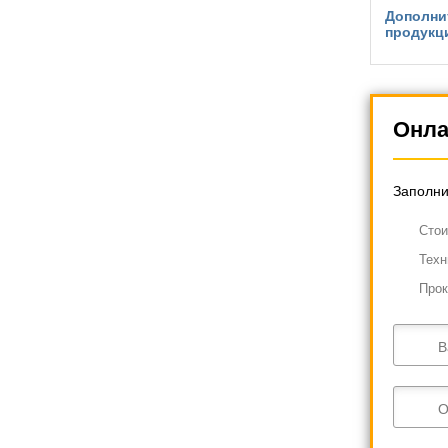
Дополни
продукц
Онла
Заполни
Cтои
Техн
Прок
В
О