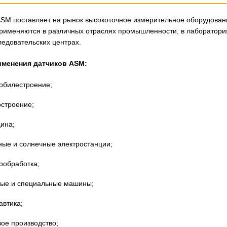
SM поставляет на рынок высокоточное измерительное оборудовани
рименяются в различных отраслях промышленности, в лаборатори
ледовательских центрах.
менения датчиков ASM:
обилестроение;
остроение;
ина;
ные и солнечные электростанции;
ообработка;
вые и специальные машины;
автика;
ое производство;