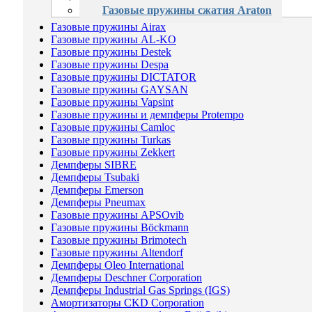
Газовые пружины сжатия Araton
Газовые пружины Airax
Газовые пружины AL-KO
Газовые пружины Destek
Газовые пружины Despa
Газовые пружины DICTATOR
Газовые пружины GAYSAN
Газовые пружины Vapsint
Газовые пружины и демпферы Protempo
Газовые пружины Camloc
Газовые пружины Turkas
Газовые пружины Zekkert
Демпферы SIBRE
Демпферы Tsubaki
Демпферы Emerson
Демпферы Pneumax
Газовые пружины APSOvib
Газовые пружины Böckmann
Газовые пружины Brimotech
Газовые пружины Altendorf
Демпферы Oleo International
Демпферы Deschner Corporation
Демпферы Industrial Gas Springs (IGS)
Амортизаторы CKD Corporation