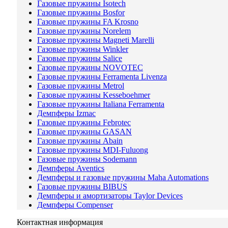
Газовые пружины Isotech
Газовые пружины Bosfor
Газовые пружины FA Krosno
Газовые пружины Norelem
Газовые пружины Magneti Marelli
Газовые пружины Winkler
Газовые пружины Salice
Газовые пружины NOVOTEC
Газовые пружины Ferramenta Livenza
Газовые пружины Metrol
Газовые пружины Kesseboehmer
Газовые пружины Italiana Ferramenta
Демпферы Izmac
Газовые пружины Febrotec
Газовые пружины GASAN
Газовые пружины Abain
Газовые пружины MDI-Fuluong
Газовые пружины Sodemann
Демпферы Aventics
Демпферы и газовые пружины Maha Automations
Газовые пружины BIBUS
Демпферы и амортизаторы Taylor Devices
Демпферы Compenser
Контактная информация