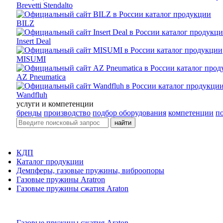
Brevetti Stendalto
BILZ
Insert Deal
MISUMI
AZ Pneumatica
Wandfluh
услуги и компетенции
бренды
производство
подбор оборудования
компетенции
п
найти
КДП
Каталог продукции
Демпферы, газовые пружины, виброопоры
Газовые пружины Aratron
Газовые пружины сжатия Araton
Газовые пружины сжатия Araton