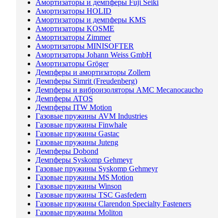
Амортизаторы и демпферы Fuji Seiki
Амортизаторы HOLID
Амортизаторы и демпферы KMS
Амортизаторы KOSME
Амортизаторы Zimmer
Амортизаторы MINISOFTER
Амортизаторы Johann Weiss GmbH
Амортизаторы Gröger
Демпферы и амортизаторы Zollern
Демпферы Simrit (Freudenberg)
Демпферы и виброизоляторы AMC Mecanocaucho
Демпферы ATOS
Демпферы ITW Motion
Газовые пружины AVM Industries
Газовые пружины Finwhale
Газовые пружины Gastac
Газовые пружины Juteng
Демпферы Dobond
Демпферы Syskomp Gehmeyr
Газовые пружины Syskomp Gehmeyr
Газовые пружины MS Motion
Газовые пружины Winson
Газовые пружины TSC Gasfedern
Газовые пружины Clarendon Specialty Fasteners
Газовые пружины Moliton