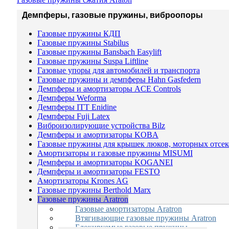
Демпферы, газовые пружины, виброопоры
Газовые пружины КДП
Газовые пружины Stabilus
Газовые пружины Bansbach Easylift
Газовые пружины Suspa Liftline
Газовые упоры для автомобилей и транспорта
Газовые пружины и демпферы Hahn Gasfedern
Демпферы и амортизаторы ACE Controls
Демпферы Weforma
Демпферы ITT Enidine
Демпферы Fuji Latex
Виброизолирующие устройства Bilz
Демпферы и амортизаторы KOBA
Газовые пружины для крышек люков, моторных отсеко
Амортизаторы и газовые пружины MISUMI
Демпферы и амортизаторы KOGANEI
Демпферы и амортизаторы FESTO
Амортизаторы Krones AG
Газовые пружины Berthold Marx
Газовые пружины Aratron
Газовые амортизаторы Aratron
Втягивающие газовые пружины Aratron
Блокируемые газовые пружины