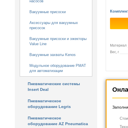
насосов
Комплек
Вакуумные присоски
Аксессуары для вакуумных
присосок
Вакуумные присоски и эжекторы
Value Line
Материал
Вес, г
Вакуумные захваты Kenos
Модульное оборудование PMAT
для автоматизации
Пневматические системы
Онла
Insert Deal
Пневматическое
оборудование Legris
Заполни
Пневматическое
Cтои
оборудование AZ Pneumatica
Техн