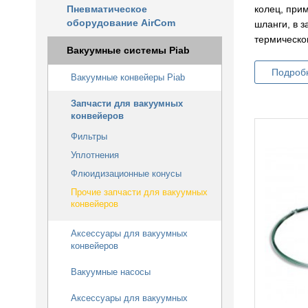
колец, при
Пневматическое
оборудование AirCom
шланги, в з
термическо
Вакуумные системы Piab
Подроб
Вакуумные конвейеры Piab
Запчасти для вакуумных
конвейеров
Фильтры
Уплотнения
Флюидизационные конусы
Прочие запчасти для вакуумных
конвейеров
Аксессуары для вакуумных
конвейеров
Вакуумные насосы
Аксессуары для вакуумных