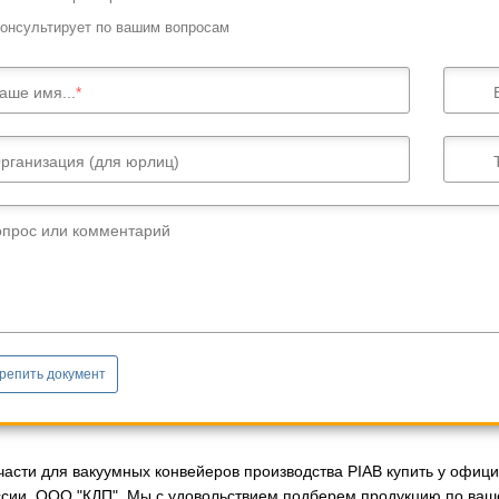
онсультирует по вашим вопросам
аше имя...
рганизация (для юрлиц)
опрос или комментарий
репить документ
части для вакуумных конвейеров производства PIAB купить у офици
ссии. ООО "КДП". Мы с удовольствием подберем продукцию по ваш