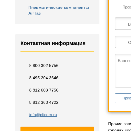
Пневматические компоненты
Прок
AirTac
В
О
Контактная информация
Ваш в
8 800 302 5756
8 495 204 3646
8 812 603 7756
Прик
8 812 363 4722
info@cficom.ru
Прочие зап
городах Ро