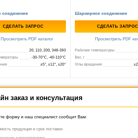
 соединение
Шарнирное соединение
СДЕЛАТЬ ЗАПРОС
СДЕЛАТЬ ЗАПРОС
Просмотреть PDF каталог
Просмотреть PDF ка
20, 110, 200, 348-393
Рабочие температуры
емературы
-30-70°C, -40-110°C
Вес, г
ения
±5°, ±12°, ±20°
Углы вращения
±2
зка, кг
25, 50, 150
Материалы
цинк, латунь, нержавеющая с
йн заказ и консультация
те форму и наш специалист сообщит Вам:
мость продукции и срок поставки
ические характеристики