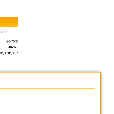
талог
-30-70°C
348-393
0°, ±20°, ±5 °
таль, нитрил