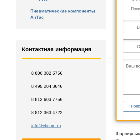
Прок
Пневматические компоненты
AirTac
В
О
Контактная информация
Ваш в
8 800 302 5756
8 495 204 3646
8 812 603 7756
Прик
8 812 363 4722
info@cficom.ru
Шарнирные 