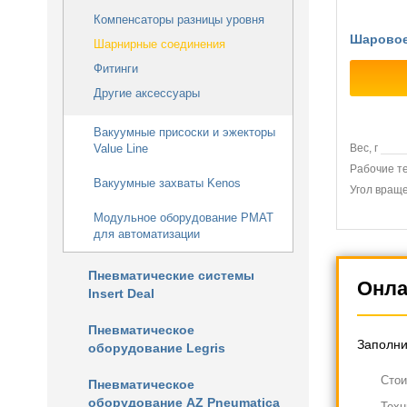
Компенсаторы разницы уровня
Шаровое
Шарнирные соединения
Фитинги
Другие аксессуары
Вакуумные присоски и эжекторы
Value Line
Вес, г
Рабочие т
Вакуумные захваты Kenos
Угол вращ
Макс. нагру
Модульное оборудование PMAT
для автоматизации
Пневматические системы
Онла
Insert Deal
Пневматическое
Заполни
оборудование Legris
Cтои
Пневматическое
оборудование AZ Pneumatica
Техн