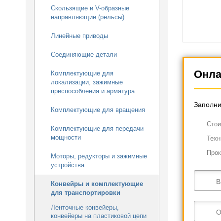
Скользящие и V-образные
направляющие (рельсы)
Линейные приводы
Соединяющие детали
Онла
Комплектующие для
локализации, зажимные
приспособления и арматура
Заполни
Комплектующие для вращения
Cтои
Комплектующие для передачи
мощности
Техн
Прок
Моторы, редукторы и зажимные
устройства
В
Конвейры и комплектующие
для транспортировки
Ленточные конвейеры,
О
конвейеры на пластиковой цепи