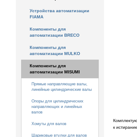
Устройства автоматизации
FIAMA
Компоненты для
автоматизации BRECO
Компоненты для
автоматизации MULKO
Компоненты для
автоматизации MISUMI
Прямые направляющие валы,
линейные цилиндрические валы
Опоры для цилиндрических
направляющих и линейных
валов
Комплектую
Хомуты для валов
к истирани
Шариковые втулки для валов