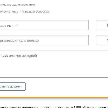
ические характеристики
онсультирует по вашим вопросам
аше имя...
рганизация (для юрлиц)
опрос или комментарий
репить документ
равнивающие крепления, опоры производства MISUMI узнать цену у