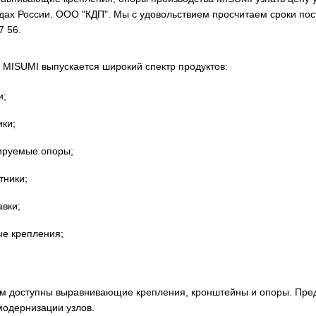
одах России. ООО "КДП". Мы с удовольствием просчитаем сроки по
7 56.
 MISUMI выпускается широкий спектр продуктов:
и;
ики;
ируемые опоры;
тники;
авки;
ые крепления;
.
м доступны выравнивающие крепления, кронштейны и опоры. Пре
модернизации узлов.