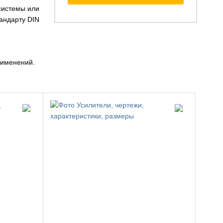
системы или
тандарту DIN
рименений.