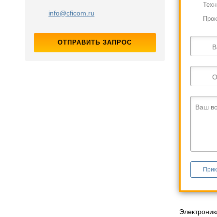
Техн
info@cficom.ru
Прок
ОТПРАВИТЬ ЗАПРОС
В
О
Ваш в
Прик
Электроник