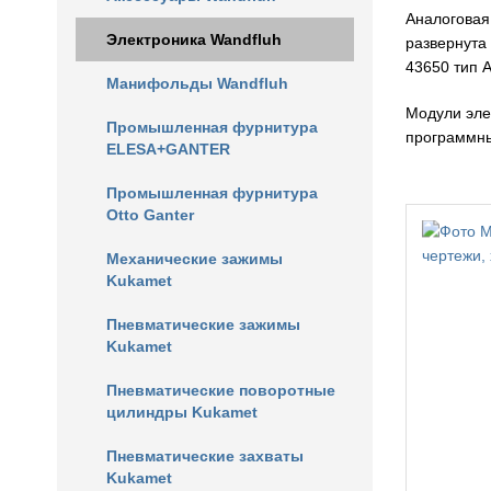
Аналоговая
Электроника Wandfluh
развернута 
43650 тип A
Манифольды Wandfluh
Модули эле
Промышленная фурнитура
программны
ELESA+GANTER
Промышленная фурнитура
Otto Ganter
Механические зажимы
Kukamet
Пневматические зажимы
Kukamet
Пневматические поворотные
цилиндры Kukamet
Пневматические захваты
Kukamet