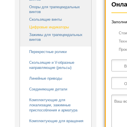
Онла
Опоры для трапецеидальных
винтов
Скользящие винты
Заполни
Цифровые индикаторы
Cтои
Зажимы для трапецеидальных
винтов
Техн
Прок
Перекрестные ролики
Скользящие и V-образные
В
направляющие (рельсы)
Линейные приводы
О
Соединяющие детали
Комплектующие для
Ваш в
локализации, зажимные
приспособления и арматура
Комплектующие для вращения