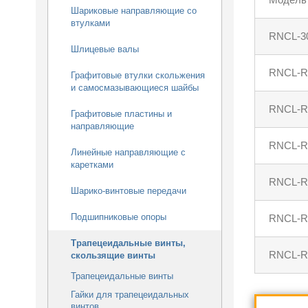
Шариковые направляющие со
втулками
RNCL-3
Шлицевые валы
RNCL-R
Графитовые втулки скольжения
и самосмазывающиеся шайбы
RNCL-R
Графитовые пластины и
направляющие
RNCL-R
Линейные направляющие с
каретками
RNCL-R
Шарико-винтовые передачи
Подшипниковые опоры
RNCL-R
Трапецеидальные винты,
RNCL-R
скользящие винты
Трапецеидальные винты
Гайки для трапецеидальных
винтов