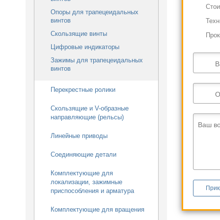
Cтои
Опоры для трапецеидальных
винтов
Техн
Скользящие винты
Прок
Цифровые индикаторы
Зажимы для трапецеидальных
В
винтов
Перекрестные ролики
О
Скользящие и V-образные
направляющие (рельсы)
Ваш в
Линейные приводы
Соединяющие детали
Комплектующие для
локализации, зажимные
Прик
приспособления и арматура
Комплектующие для вращения