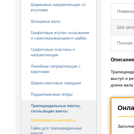
Шариковые направляющие со
втулками
Номинал
Шлицевые валы
Шаг рез
Графитовые втулки скольжения
и самосмазывающиеся шайбы
Полная 
Графитовые пластины и
направляющие
Описани
Линейные направляющие с
Трапецеида
каретками
выступ и р
Шарико-винтовые передачи
длина вала
Подшипниковые опоры
Трапецеидальные винты,
Онла
скользящие винты
Трапецеидальные винты
Заполни
Гайки для трапецеидальных
винтов