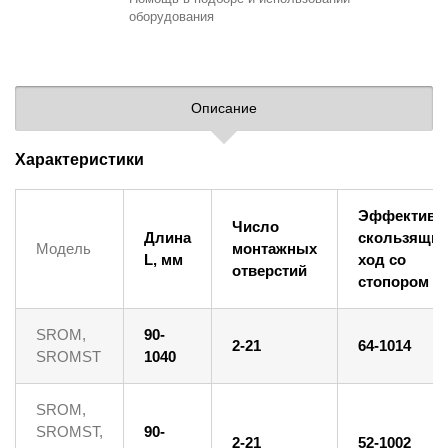
оборудования
Описание
Характеристики
Эффективн
Число
Длина
скользящи
Модель
монтажных
L, мм
ход со
отверстий
стопором 1
SROM,
90-
2-21
64-1014
SROMST
1040
SROM,
SROMST,
90-
2-21
52-1002