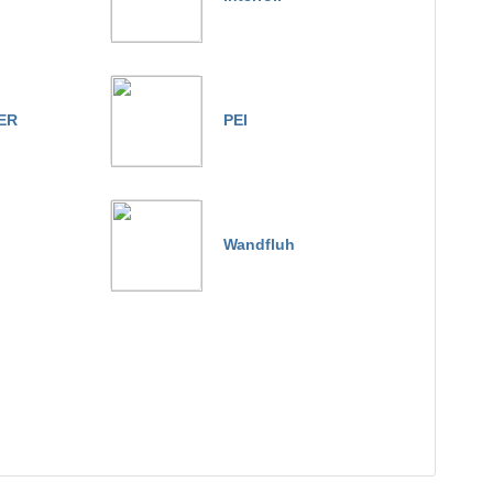
ER
PEI
Wandfluh