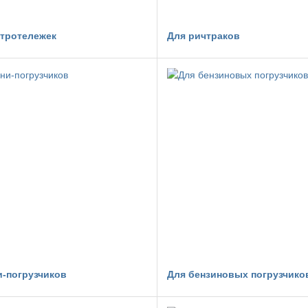
ктротележек
Для ричтраков
и-погрузчиков
Для бензиновых погрузчико