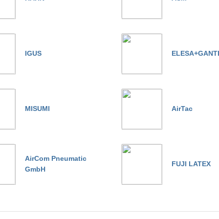
IGUS
ELESA+GANT
MISUMI
AirTac
AirCom Pneumatic
FUJI LATEX
GmbH