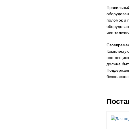
Правильный
оборудован
поломок и 
оборудован
или тележк
Своевремен
Комплектую
поставщико
должна быт
Поддержани
безопасност
Поста