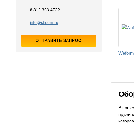
8 812 363 4722
info@cficom.ru
ОТПРАВИТЬ ЗАПРОС
Weform
Обо
В нашем
пружины
которог