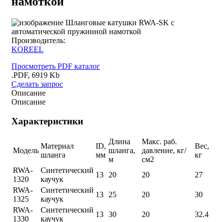
намоткой
Производитель:
KOREEL
Просмотреть PDF каталог
.PDF, 6919 Kb
Сделать запрос
Описание
Описание
Характеристики
Длина
Макс. раб.
Материал
ID,
Вес,
Модель
шланга,
давление, кг/
шланга
мм
кг
м
см2
RWA-
Синтетический
13
20
20
27
1320
каучук
RWA-
Синтетический
13
25
20
30
1325
каучук
RWA-
Синтетический
13
30
20
32.4
1330
каучук