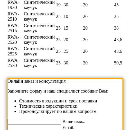
RWA-
Синтетический
19
30
20
45
1930
каучук
RWA-
Синтетический
25
10
20
35
2510
каучук
RWA-
Синтетический
25
15
20
38
2515
каучук
RWA-
Синтетический
25
20
20
43,6
2520
каучук
RWA-
Синтетический
25
25
20
48,6
2525
каучук
RWA-
Синтетический
25
30
20
50,5
2530
каучук
Онлайн заказ и консультация
Заполните форму и наш специалист сообщит Вам:
Cтоимость продукции и срок поставки
Технические характеристики
Проконсультирует по вашим вопросам
Ваше имя...
Email...