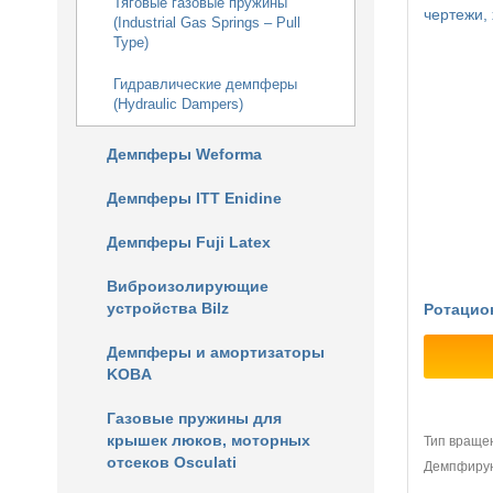
Тяговые газовые пружины
(Industrial Gas Springs – Pull
Type)
Гидравлические демпферы
(Hydraulic Dampers)
Демпферы Weforma
Демпферы ITT Enidine
Демпферы Fuji Latex
Виброизолирующие
устройства Bilz
Ротацио
Демпферы и амортизаторы
KOBA
Газовые пружины для
крышек люков, моторных
Тип враще
отсеков Osculati
Демпфиру