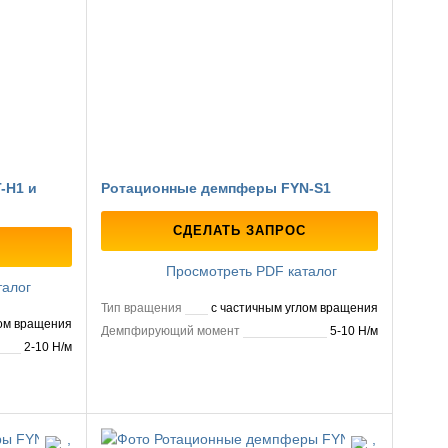
-H1 и
Ротационные демпферы FYN-S1
СДЕЛАТЬ ЗАПРОС
Просмотреть PDF каталог
талог
Тип вращения
с частичным углом вращения
лом вращения
Демпфирующий момент
5-10 Н/м
2-10 Н/м