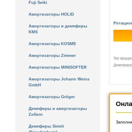
Fuji Seiki
Амортизаторы HOLID
Ротацио
Амортизаторы и демпферы
KMS
Амортизаторы KOSME
Амортизаторы Zimmer
Тип враще
Демпфиру
Амортизаторы MINISOFTER
Амортизаторы Johann Weiss
GmbH
Амортизаторы Gröger
Онла
Демпферы и амортизаторы
Zollern
Заполни
Демпферы Simrit