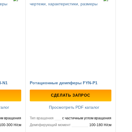
-N1
Ротационные демпферы FYN-P1
СДЕЛАТЬ ЗАПРОС
талог
Просмотреть PDF каталог
лом вращения
Тип вращения
с частичным углом вращения
100-300 Н/см
Демпфирующий момент
100-180 Н/см