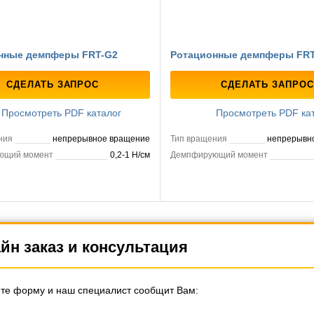
нные демпферы FRT-G2
Ротационные демпферы FRT
СДЕЛАТЬ ЗАПРОС
СДЕЛАТЬ ЗАПРОС
Просмотреть PDF каталог
Просмотреть PDF ка
ния
непрерывное вращение
Тип вращения
непрерывн
ющий момент
0,2-1 Н/см
Демпфирующий момент
йн заказ и консультация
те форму и наш специалист сообщит Вам: