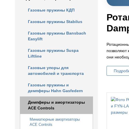
Газовые пружины КДП
Рота
Газовые пружины Stabilus
Damp
Газовые пружины Bansbach
Easylift
Ротационны
Газовые пружины Suspa
позволяют 
Liftline
они необхо
Газовые упоры для
Подроб
автомобилей и транспорта
Газовые пружины и
демпферы Hahn Gasfedern
Демпферы и амортизаторы
ACE Controls
Миниатюрные амортизаторы
ACE Controls