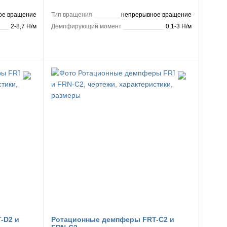
ое вращение
Тип вращения
непрерывное вращение
2-8,7 Н/м
Демпфирующий момент
0,1-3 Н/м
-D2 и
Ротационные демпферы FRT-C2 и