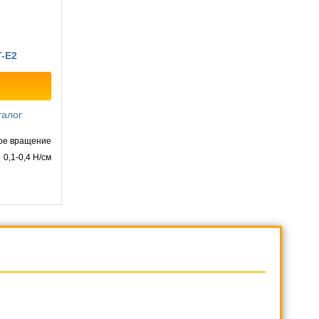
-E2
талог
ое вращение
0,1-0,4 Н/см